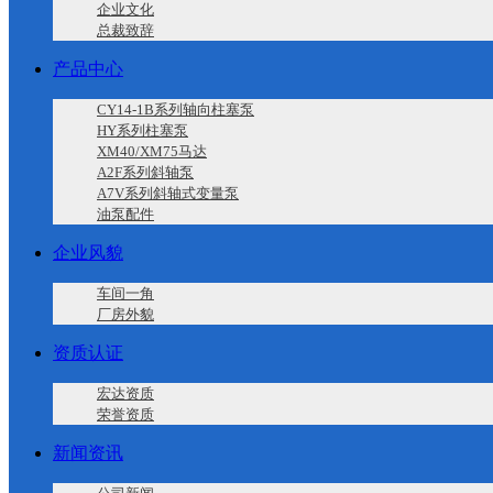
企业文化
总裁致辞
产品中心
CY14-1B系列轴向柱塞泵
HY系列柱塞泵
XM40/XM75马达
A2F系列斜轴泵
A7V系列斜轴式变量泵
油泵配件
企业风貌
车间一角
厂房外貌
资质认证
宏达资质
荣誉资质
新闻资讯