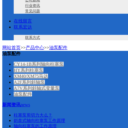
公司新闻
行业资讯
常见问题
在线留言
联系宏达
联系方式
网站首页
>>
产品中心
>>
油泵配件
油泵配件
CY14-1B系列轴向柱塞泵
HY系列柱塞泵
XM40/XM75马达
A2F系列斜轴泵
A7V系列斜轴式变量泵
油泵配件
新闻资讯
news
柱塞泵剪切力大么？
斜盘式轴向柱塞泵工作原理
轴向柱塞泵的工作原理