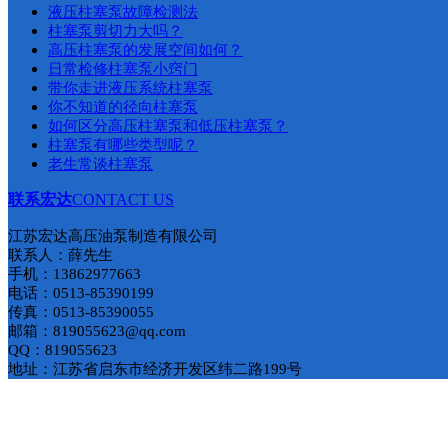
液压柱塞泵故障检测法
柱塞泵剪切力大吗？
​高压柱塞泵的发展空间如何？
日常检修柱塞泵小窍门
带你走进液压系统柱塞泵
你不知道的径向柱塞泵
如何区分高压柱塞泵和低压柱塞泵​？
柱塞泵有哪些类型呢？
老生常谈柱塞泵
联系宏达
CONTACT US
江苏宏达高压油泵制造有限公司
联系人：薛先生
手机：13862977663
电话：0513-85390199
传真：0513-85390055
邮箱：819055623@qq.com
QQ：819055623
地址：江苏省启东市经济开发区纬二路199号