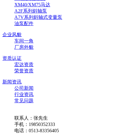
XM40/XM75马达
A2F系列斜轴泵
A7V系列斜轴式变量泵
油泵配件
企业风貌
车间一角
厂房外貌
资质认证
宏达资质
荣誉资质
新闻资讯
公司新闻
行业资讯
常见问题
联系我们
联系人：张先生
手机：19850352333
电话：0513-83356405