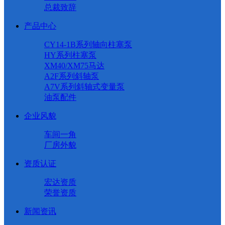
总裁致辞
产品中心
CY14-1B系列轴向柱塞泵
HY系列柱塞泵
XM40/XM75马达
A2F系列斜轴泵
A7V系列斜轴式变量泵
油泵配件
企业风貌
车间一角
厂房外貌
资质认证
宏达资质
荣誉资质
新闻资讯