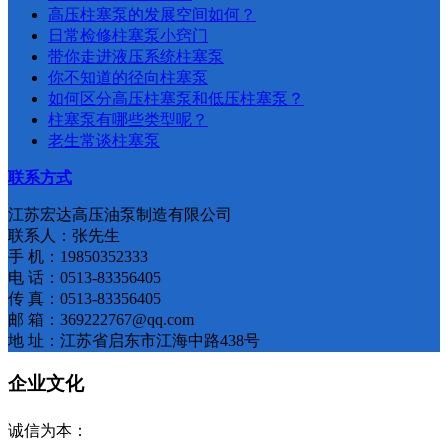
​高压柱塞泵的发展空间如何？
日常检修柱塞泵小窍门
带你走进液压系统柱塞泵
你不知道的径向柱塞泵
如何区分高压柱塞泵和低压柱塞泵​？
柱塞泵有哪些类型呢？
老生常谈柱塞泵
联系方式
江苏宏达高压油泵制造有限公司
联系人：张先生
手 机：19850352333
电 话：0513-83356405
传 真：0513-83356405
邮 箱：369222767@qq.com
地 址：江苏省启东市江海中路438号
企业文化
诚信为本：