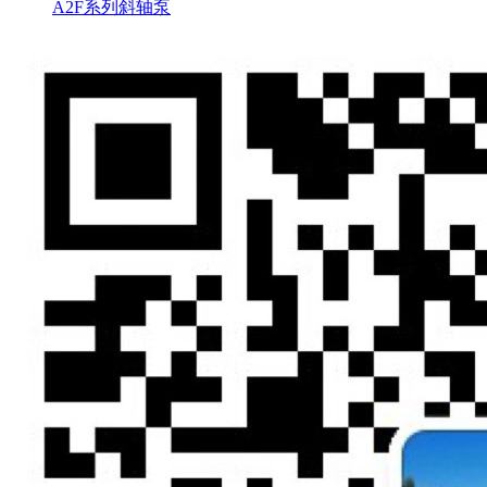
A2F系列斜轴泵