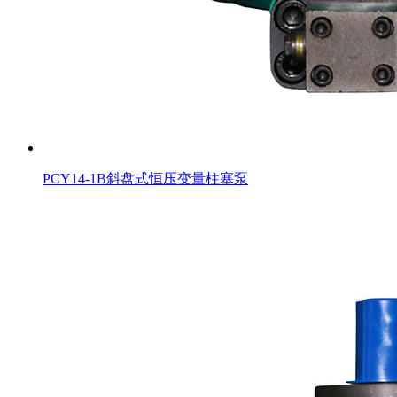
PCY14-1B斜盘式恒压变量柱塞泵