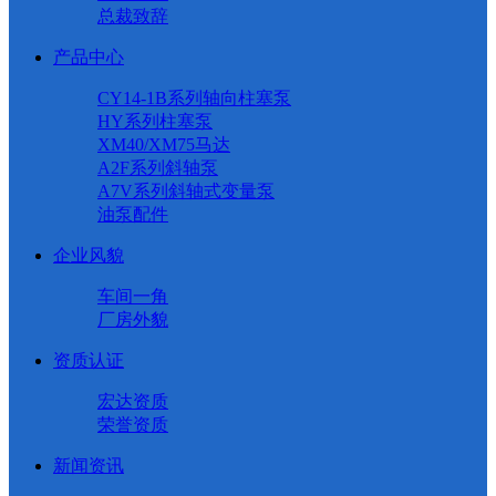
总裁致辞
产品中心
CY14-1B系列轴向柱塞泵
HY系列柱塞泵
XM40/XM75马达
A2F系列斜轴泵
A7V系列斜轴式变量泵
油泵配件
企业风貌
车间一角
厂房外貌
资质认证
宏达资质
荣誉资质
新闻资讯