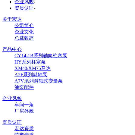
企业风貌
-
资质认证
-
关于宏达
公司简介
企业文化
总裁致辞
产品中心
CY14-1B系列轴向柱塞泵
HY系列柱塞泵
XM40/XM75马达
A2F系列斜轴泵
A7V系列斜轴式变量泵
油泵配件
企业风貌
车间一角
厂房外貌
资质认证
宏达资质
荣誉资质