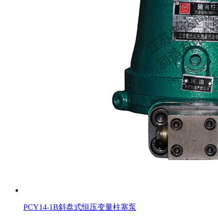
PCY14-1B斜盘式恒压变量柱塞泵