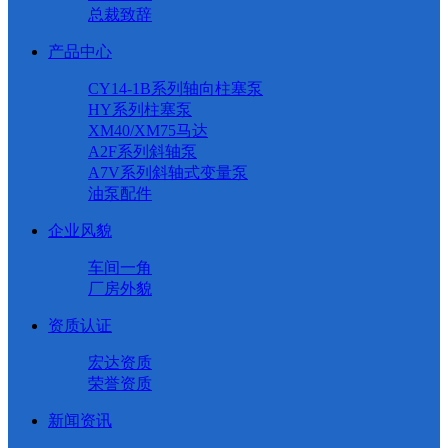
总裁致辞
产品中心
CY14-1B系列轴向柱塞泵
HY系列柱塞泵
XM40/XM75马达
A2F系列斜轴泵
A7V系列斜轴式变量泵
油泵配件
企业风貌
车间一角
厂房外貌
资质认证
宏达资质
荣誉资质
新闻资讯