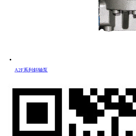
A2F系列斜轴泵