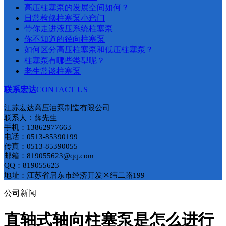
​高压柱塞泵的发展空间如何？
日常检修柱塞泵小窍门
带你走进液压系统柱塞泵
你不知道的径向柱塞泵
如何区分高压柱塞泵和低压柱塞泵​？
柱塞泵有哪些类型呢？
老生常谈柱塞泵
联系宏达
CONTACT US
江苏宏达高压油泵制造有限公司
联系人：薛先生
手机：13862977663
电话：0513-85390199
传真：0513-85390055
邮箱：819055623@qq.com
QQ：819055623
地址：江苏省启东市经济开发区纬二路199
公司新闻
直轴式轴向柱塞泵是怎么进行