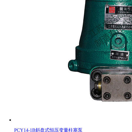
PCY14-1B斜盘式恒压变量柱塞泵