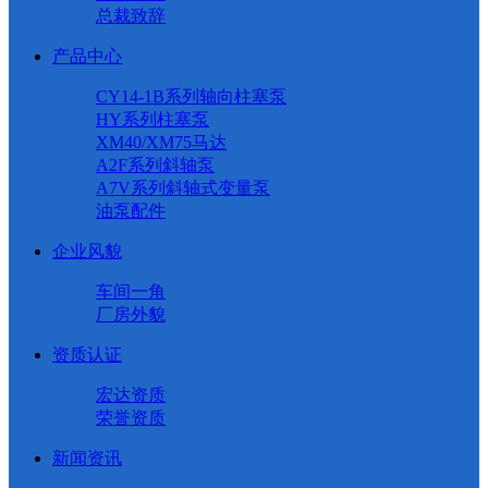
总裁致辞
产品中心
CY14-1B系列轴向柱塞泵
HY系列柱塞泵
XM40/XM75马达
A2F系列斜轴泵
A7V系列斜轴式变量泵
油泵配件
企业风貌
车间一角
厂房外貌
资质认证
宏达资质
荣誉资质
新闻资讯