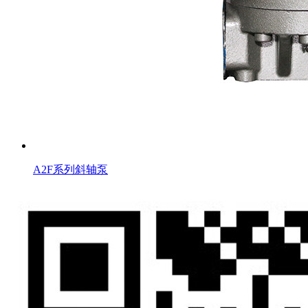
A2F系列斜轴泵