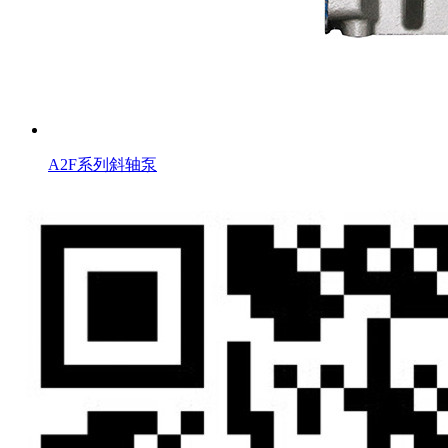
A2F系列斜轴泵