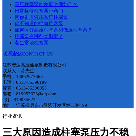
​高压柱塞泵的发展空间如何？
日常检修柱塞泵小窍门
带你走进液压系统柱塞泵
你不知道的径向柱塞泵
如何区分高压柱塞泵和低压柱塞泵​？
柱塞泵有哪些类型呢？
老生常谈柱塞泵
联系宏达
CONTACT US
江苏宏达高压油泵制造有限公司
联系人：薛先生
手机：13862977663
电话：0513-85390199
传真：0513-85390055
邮箱：819055623@qq.com
QQ：819055623
地址：江苏省启东市经济开发区纬二路199
行业资讯
三大原因造成柱塞泵压力不稳