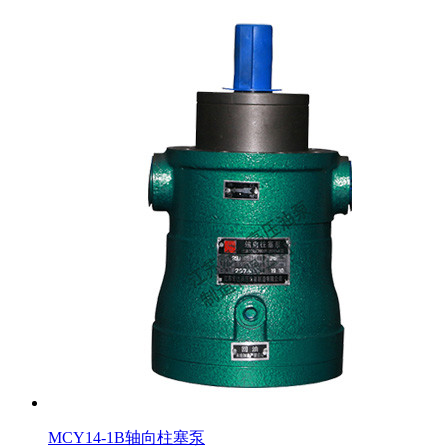
MCY14-1B轴向柱塞泵