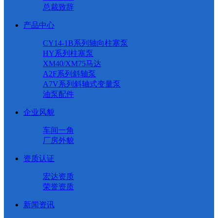
总裁致辞
产品中心
CY14-1B系列轴向柱塞泵
HY系列柱塞泵
XM40/XM75马达
A2F系列斜轴泵
A7V系列斜轴式变量泵
油泵配件
企业风貌
车间一角
厂房外貌
资质认证
宏达资质
荣誉资质
新闻资讯