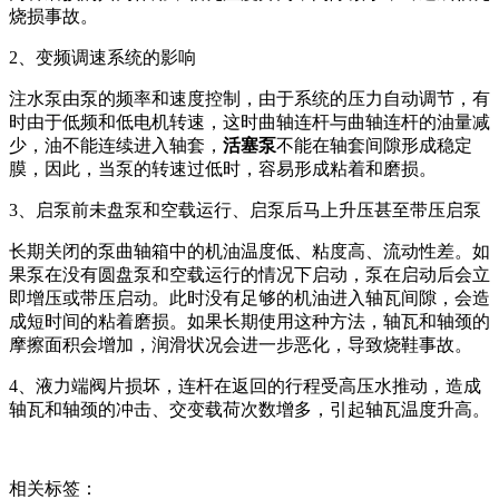
烧损事故。
2、变频调速系统的影响
注水泵由泵的频率和速度控制，由于系统的压力自动调节，有
时由于低频和低电机转速，这时曲轴连杆与曲轴连杆的油量减
少，油不能连续进入轴套，
活塞泵
不能在轴套间隙形成稳定
膜，因此，当泵的转速过低时，容易形成粘着和磨损。
3、启泵前未盘泵和空载运行、启泵后马上升压甚至带压启泵
长期关闭的泵曲轴箱中的机油温度低、粘度高、流动性差。如
果泵在没有圆盘泵和空载运行的情况下启动，泵在启动后会立
即增压或带压启动。此时没有足够的机油进入轴瓦间隙，会造
成短时间的粘着磨损。如果长期使用这种方法，轴瓦和轴颈的
摩擦面积会增加，润滑状况会进一步恶化，导致烧鞋事故。
4、液力端阀片损坏，连杆在返回的行程受高压水推动，造成
轴瓦和轴颈的冲击、交变载荷次数增多，引起轴瓦温度升高。
相关标签：