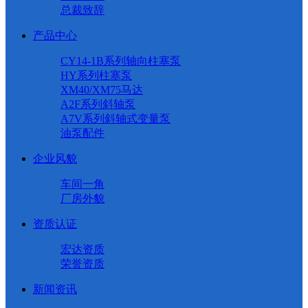
总裁致辞
产品中心
CY14-1B系列轴向柱塞泵
HY系列柱塞泵
XM40/XM75马达
A2F系列斜轴泵
A7V系列斜轴式变量泵
油泵配件
企业风貌
车间一角
厂房外貌
资质认证
宏达资质
荣誉资质
新闻资讯