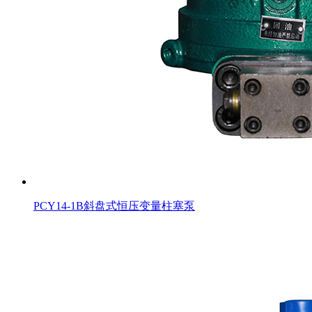
PCY14-1B斜盘式恒压变量柱塞泵