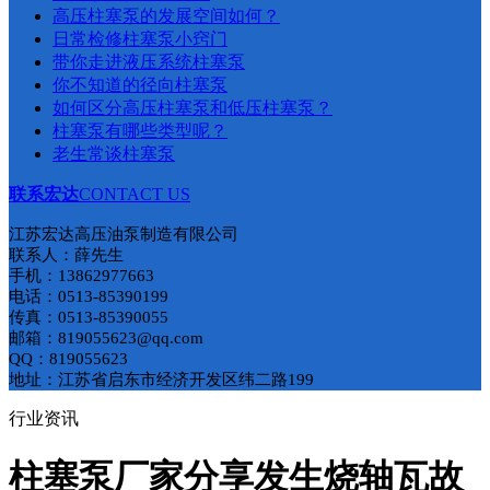
​高压柱塞泵的发展空间如何？
日常检修柱塞泵小窍门
带你走进液压系统柱塞泵
你不知道的径向柱塞泵
如何区分高压柱塞泵和低压柱塞泵​？
柱塞泵有哪些类型呢？
老生常谈柱塞泵
联系宏达
CONTACT US
江苏宏达高压油泵制造有限公司
联系人：薛先生
手机：13862977663
电话：0513-85390199
传真：0513-85390055
邮箱：819055623@qq.com
QQ：819055623
地址：江苏省启东市经济开发区纬二路199
行业资讯
柱塞泵厂家分享发生烧轴瓦故