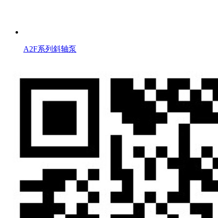
A2F系列斜轴泵