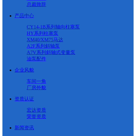
总裁致辞
产品中心
CY14-1B系列轴向柱塞泵
HY系列柱塞泵
XM40/XM75马达
A2F系列斜轴泵
A7V系列斜轴式变量泵
油泵配件
企业风貌
车间一角
厂房外貌
资质认证
宏达资质
荣誉资质
新闻资讯