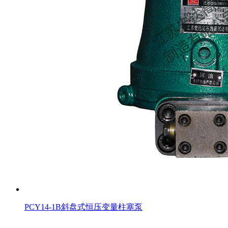
PCY14-1B斜盘式恒压变量柱塞泵