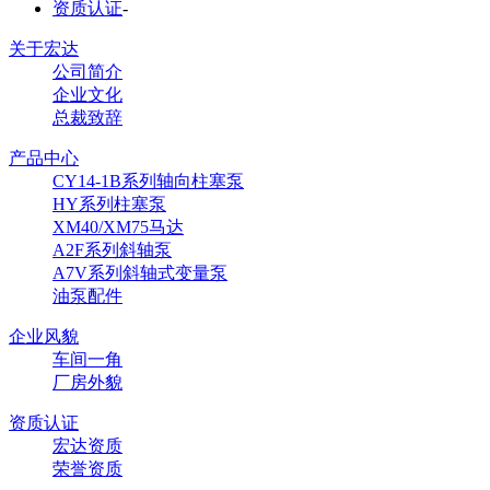
资质认证
-
关于宏达
公司简介
企业文化
总裁致辞
产品中心
CY14-1B系列轴向柱塞泵
HY系列柱塞泵
XM40/XM75马达
A2F系列斜轴泵
A7V系列斜轴式变量泵
油泵配件
企业风貌
车间一角
厂房外貌
资质认证
宏达资质
荣誉资质