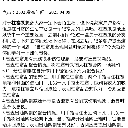
点击：2502
发布时间：2021-04-09
对于
柱塞泵
想必大家一定不会陌生吧，也不说家家户户都有，
但是在日常的生活中它是一个很常见的工具吧。柱塞泵是液压
系统中一个重要装置。之前我们介绍过一些关于柱塞泵的分类
和用法，不知道你们还记不记得，在此之后，很多客户提出这
样的一个问题，“当柱塞泵出现问题时该如何检修？”今天就带
你们学习一下如何检修。
1.检查柱塞泵有无伤痕和锈蚀现象，必要时应更换新品。
2.检查柱塞副配合情况。将柱塞端头插人柱塞套内，倾斜约
60°，若柱塞能在自身作用下缓慢地下滑为配合良好。
3.检查柱塞副的密封性。用手握住柱塞套，两个手指堵住柱塞
顶端和侧面的进油口。用另一只手拉出柱塞，感到有较大的吸
力，放松柱塞立即缩回原位，表明柱塞副密封良好，否则应更
换柱塞副。
4.检查出油阀副减压环带是否磨损有台阶或伤痕现象，必要时
应予以更换。
5.检查出油阀副的配合情况。用手指堵住出油阀下孔，用另一
手指将出油阀轻轻向下压，当手指离开出油阀上端时，它能自
动弹回原位，表明出油阀副密封良好，否则应更换出油阀副。