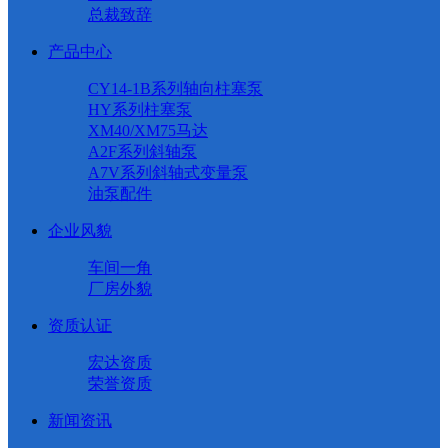
总裁致辞
产品中心
CY14-1B系列轴向柱塞泵
HY系列柱塞泵
XM40/XM75马达
A2F系列斜轴泵
A7V系列斜轴式变量泵
油泵配件
企业风貌
车间一角
厂房外貌
资质认证
宏达资质
荣誉资质
新闻资讯