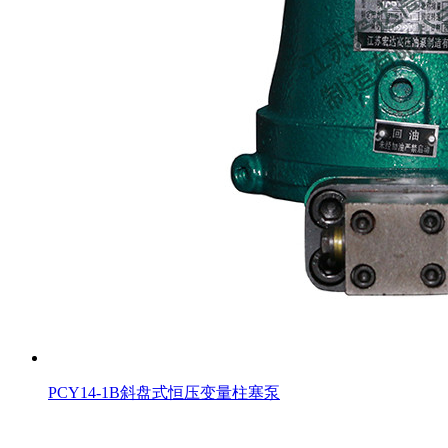
PCY14-1B斜盘式恒压变量柱塞泵