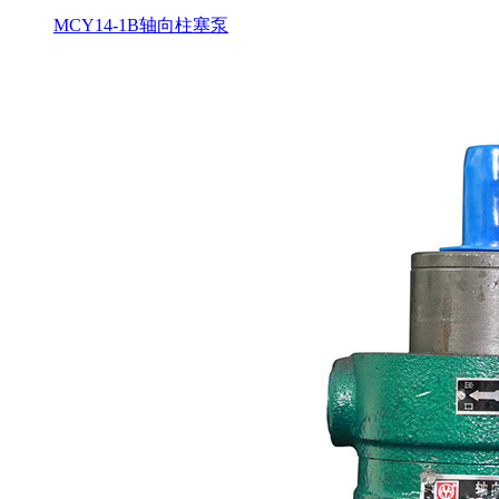
MCY14-1B轴向柱塞泵