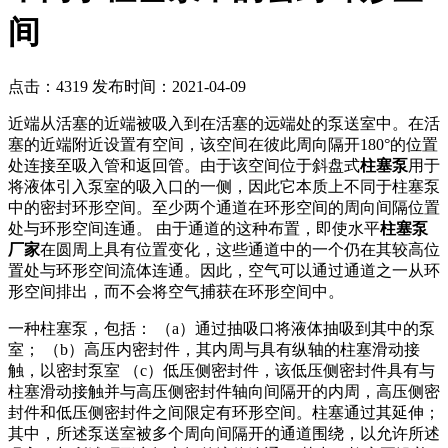
间
点击：4319
发布时间：2021-04-09
近端从活塞的近端被吸入到在活塞的远端处的泵送室中。在活
塞的近端附近设置有空间，该空间在彼此周向隔开180°的位置
处连接至吸入管和返回管。由于该空间位于斜盘式
柱塞泵
用于
将液体引入泵室的吸入口的一侧，因此它本质上不同于柱塞泵
中的密封环形空间。至少两个通道在环形空间的周向间隔位置
处与环形空间连通。 由于通道的这种布置，即使水平
柱塞泵
厂家
在圆周上具有位置变化，这些通道中的一个仍在其较高位
置处与环形空间流体连通。因此，空气可以通过通道之一从环
形空间排出，而不会将空气捕获在环形空间中。
一种柱塞泵，包括： （a）通过抽吸口将液体抽吸到其中的泵
室； （b）高压内密封件，其内周与具有纵轴的柱塞滑动接
触，以密封泵室 （c）低压侧密封件，该低压侧密封件具有与
柱塞滑动接触并与高压侧密封件轴向间隔开的内周，高压侧密
封件和低压侧密封件之间限定有环形空间。柱塞通过其延伸；
其中，所述泵送室被多个周向间隔开的通道围绕，以允许所述