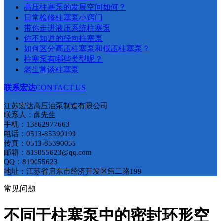
​高压柱塞泵的发展空间如何？
日常检修柱塞泵小窍门
带你走进液压系统柱塞泵
你不知道的径向柱塞泵
如何区分高压柱塞泵和低压柱塞泵​？
柱塞泵有哪些类型呢？
老生常谈柱塞泵
联系宏达
CONTACT US
江苏宏达高压油泵制造有限公司
联系人：薛先生
手机：13862977663
电话：0513-85390199
传真：0513-85390055
邮箱：819055623@qq.com
QQ：819055623
地址：江苏省启东市经济开发区纬二路199
常见问题
不同于柱塞泵中的密封环形空