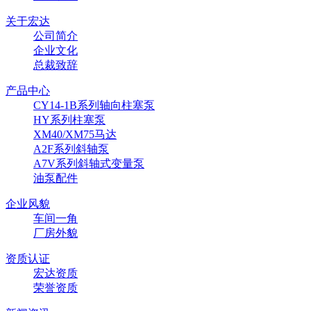
关于宏达
公司简介
企业文化
总裁致辞
产品中心
CY14-1B系列轴向柱塞泵
HY系列柱塞泵
XM40/XM75马达
A2F系列斜轴泵
A7V系列斜轴式变量泵
油泵配件
企业风貌
车间一角
厂房外貌
资质认证
宏达资质
荣誉资质