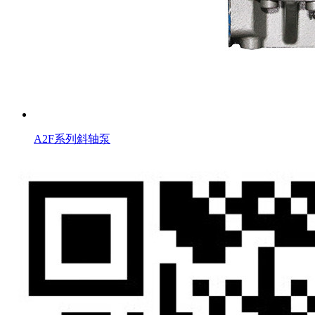
A2F系列斜轴泵